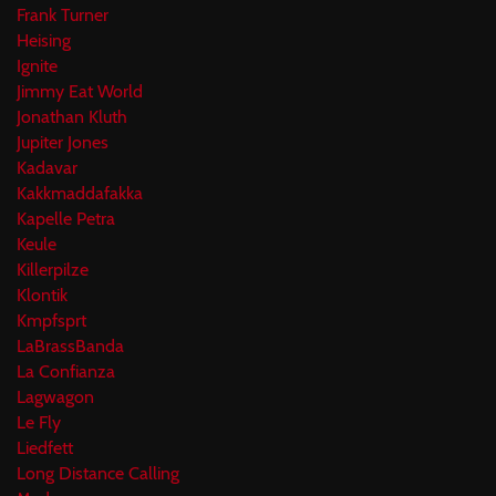
Frank Turner
Heising
Ignite
Jimmy Eat World
Jonathan Kluth
Jupiter Jones
Kadavar
Kakkmaddafakka
Kapelle Petra
Keule
Killerpilze
Klontik
Kmpfsprt
LaBrassBanda
La Confianza
Lagwagon
Le Fly
Liedfett
Long Distance Calling