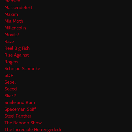
Madsen
Massendefekt
Maxim
Mia Moth
Millencolin
Movits!
Razz
Reel Big Fish
Rise Against
Rogers
Schnipo Schranke
SDP
Sebel
Seeed
Ska-P
Smile and Burn
Spaceman Spiff
Steel Panther
The Baboon Show
The Incredible Herrengedeck