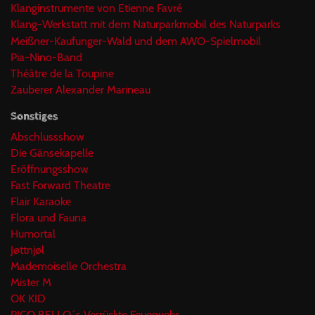
Klanginstrumente von Etienne Favré
Klang-Werkstatt mit dem Naturparkmobil des Naturparks
Meißner-Kaufunger-Wald und dem AWO-Spielmobil
Pia-Nino-Band
Théâtre de la Toupine
Zauberer Alexander Marineau
Sonstiges
Abschlussshow
Die Gänsekapelle
Eröffnungsshow
Fast Forward Theatre
Flair Karaoke
Flora und Fauna
Humortal
Jøttnjøl
Mademoiselle Orchestra
Mister M
OK KID
PICO BELLO´s Verrückte Feuerwehr