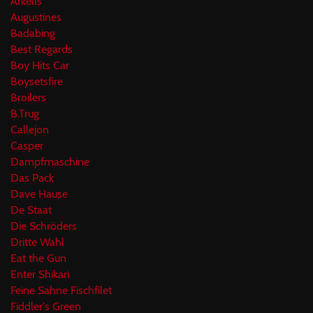
Arkells
Augustines
Badabing
Best Regards
Boy Hits Car
Boysetsfire
Broilers
B.Trug
Callejon
Casper
Dampfmaschine
Das Pack
Dave Hause
De Staat
Die Schröders
Dritte Wahl
Eat the Gun
Enter Shikari
Feine Sahne Fischfilet
Fiddler's Green