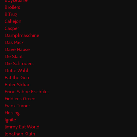
Boysetsfire
Broilers
B.Trug
Callejon
Casper
Dampfmaschine
Das Pack
Dave Hause
De Staat
Die Schröders
Dritte Wahl
Eat the Gun
Enter Shikari
Feine Sahne Fischfilet
Fiddler's Green
Frank Turner
Heising
Ignite
Jimmy Eat World
Jonathan Kluth