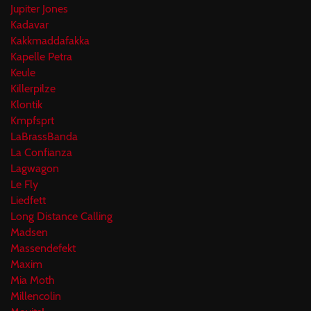
Jupiter Jones
Kadavar
Kakkmaddafakka
Kapelle Petra
Keule
Killerpilze
Klontik
Kmpfsprt
LaBrassBanda
La Confianza
Lagwagon
Le Fly
Liedfett
Long Distance Calling
Madsen
Massendefekt
Maxim
Mia Moth
Millencolin