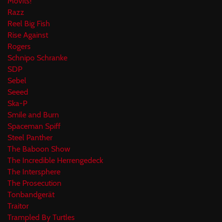
Movits!
Razz
Reel Big Fish
Rise Against
Rogers
Schnipo Schranke
SDP
Sebel
Seeed
Ska-P
Smile and Burn
Spaceman Spiff
Steel Panther
The Baboon Show
The Incredible Herrengedeck
The Intersphere
The Prosecution
Tonbandgerät
Traitor
Trampled By Turtles