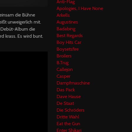
Anti-Flag
Apologies, I Have None
einsam die Bühne
Arkells
eißt unweigerlich mit.
Augustines
Badabing
r Debüt-Album die
Best Regards
d krass. Es wird bunt.
Boy Hits Car
Boysetsfire
Broilers
B.Trug
Callejon
Casper
Dampfmaschine
Das Pack
Dave Hause
De Staat
Die Schröders
Dritte Wahl
Eat the Gun
Enter Shikari