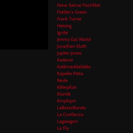
Feine Sahne Fischfilet
Fiddler's Green
Frank Turner
Heising
Ignite
Jimmy Eat World
Jonathan Kluth
Jupiter Jones
Kadavar
Kakkmaddafakka
Kapelle Petra
Keule
Killerpilze
Klontik
Kmpfsprt
LaBrassBanda
La Confianza
Lagwagon
Le Fly