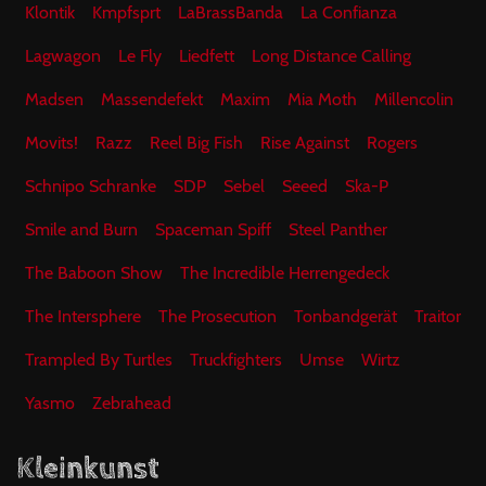
Klontik
Kmpfsprt
LaBrassBanda
La Confianza
Lagwagon
Le Fly
Liedfett
Long Distance Calling
Madsen
Massendefekt
Maxim
Mia Moth
Millencolin
Movits!
Razz
Reel Big Fish
Rise Against
Rogers
Schnipo Schranke
SDP
Sebel
Seeed
Ska-P
Smile and Burn
Spaceman Spiff
Steel Panther
The Baboon Show
The Incredible Herrengedeck
The Intersphere
The Prosecution
Tonbandgerät
Traitor
Trampled By Turtles
Truckfighters
Umse
Wirtz
Yasmo
Zebrahead
Kleinkunst