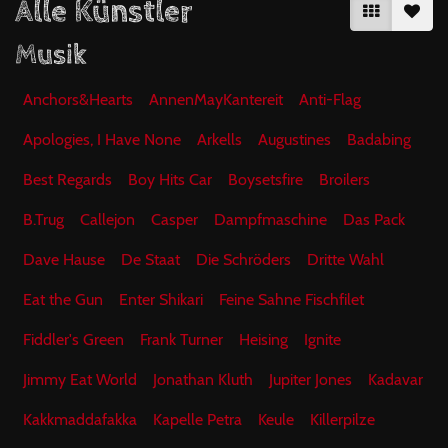
Alle Künstler
Musik
Anchors&Hearts
AnnenMayKantereit
Anti-Flag
Apologies, I Have None
Arkells
Augustines
Badabing
Best Regards
Boy Hits Car
Boysetsfire
Broilers
B.Trug
Callejon
Casper
Dampfmaschine
Das Pack
Dave Hause
De Staat
Die Schröders
Dritte Wahl
Eat the Gun
Enter Shikari
Feine Sahne Fischfilet
Fiddler's Green
Frank Turner
Heising
Ignite
Jimmy Eat World
Jonathan Kluth
Jupiter Jones
Kadavar
Kakkmaddafakka
Kapelle Petra
Keule
Killerpilze