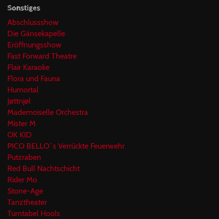
Sonstiges
Abschlussshow
Die Gänsekapelle
Eröffnungsshow
Fast Forward Theatre
Flair Karaoke
Flora und Fauna
Humortal
Jøttnjøl
Mademoiselle Orchestra
Mister M
OK KID
PICO BELLO´s Verrückte Feuerwehr
Putzraben
Red Bull Nachtschicht
Rider Mo
Stone-Age
Tanztheater
Turntabel Hools