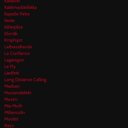
Kadavar
Kakkmaddafakka
Kapelle Petra
Keule
Killerpilze
Klontik
Kmpfsprt
LaBrassBanda
La Confianza
Lagwagon
Le Fly
Liedfett
Long Distance Calling
Madsen
Massendefekt
Maxim
Mia Moth
Millencolin
Movits!
Razz