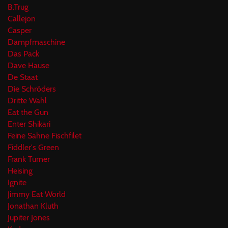
B.Trug
Callejon
Casper
Dampfmaschine
Das Pack
Dave Hause
De Staat
Die Schröders
Dritte Wahl
Eat the Gun
Enter Shikari
Feine Sahne Fischfilet
Fiddler's Green
Frank Turner
Heising
Ignite
Jimmy Eat World
Jonathan Kluth
Jupiter Jones