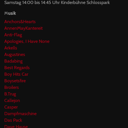
Samstag 14:00 bis 14:45 Uhr Kinderbühne Schlosspark
Musik
Anchors&Hearts
AnnenMayKantereit
Anti-Flag
Apologies, I Have None
Arkells
Augustines
Badabing
Best Regards
Boy Hits Car
Boysetsfire
Broilers
B.Trug
Callejon
Casper
Dampfmaschine
Das Pack
Dave Hause