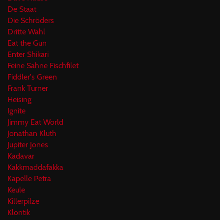
De Staat
Die Schröders
Dritte Wahl
Eat the Gun
Enter Shikari
Feine Sahne Fischfilet
Fiddler's Green
Frank Turner
Heising
Ignite
Jimmy Eat World
Jonathan Kluth
Jupiter Jones
Kadavar
Kakkmaddafakka
Kapelle Petra
Keule
Killerpilze
Klontik