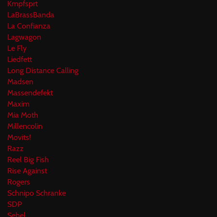
Kmpfsprt
LaBrassBanda
La Confianza
Lagwagon
Le Fly
Liedfett
Long Distance Calling
Madsen
Massendefekt
Maxim
Mia Moth
Millencolin
Movits!
Razz
Reel Big Fish
Rise Against
Rogers
Schnipo Schranke
SDP
Sebel