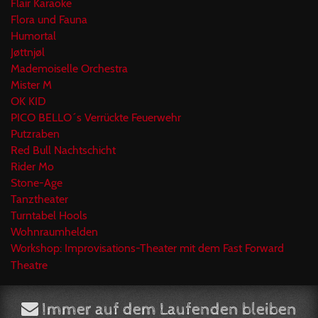
Flair Karaoke
Flora und Fauna
Humortal
Jøttnjøl
Mademoiselle Orchestra
Mister M
OK KID
PICO BELLO´s Verrückte Feuerwehr
Putzraben
Red Bull Nachtschicht
Rider Mo
Stone-Age
Tanztheater
Turntabel Hools
Wohnraumhelden
Workshop: Improvisations-Theater mit dem Fast Forward
Theatre
Immer auf dem Laufenden bleiben