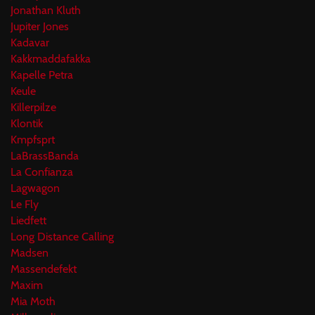
Jonathan Kluth
Jupiter Jones
Kadavar
Kakkmaddafakka
Kapelle Petra
Keule
Killerpilze
Klontik
Kmpfsprt
LaBrassBanda
La Confianza
Lagwagon
Le Fly
Liedfett
Long Distance Calling
Madsen
Massendefekt
Maxim
Mia Moth