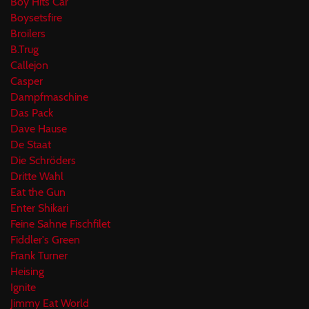
Boy Hits Car
Boysetsfire
Broilers
B.Trug
Callejon
Casper
Dampfmaschine
Das Pack
Dave Hause
De Staat
Die Schröders
Dritte Wahl
Eat the Gun
Enter Shikari
Feine Sahne Fischfilet
Fiddler's Green
Frank Turner
Heising
Ignite
Jimmy Eat World