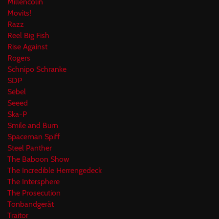
Millencolin
Movits!
Razz
Reel Big Fish
Rise Against
Rogers
Schnipo Schranke
SDP
Sebel
Seeed
Ska-P
Smile and Burn
Spaceman Spiff
Steel Panther
The Baboon Show
The Incredible Herrengedeck
The Intersphere
The Prosecution
Tonbandgerät
Traitor