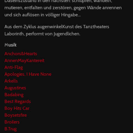
Daseinszustand in den nächsten: schlüpfen, wandeln,
mutieren, entfalten und zerstören, gegen Wände anrennen
und sich auflösen in völliger Hingabe…
Aus dem Zyklus augenwinkelKunst des Tanztheaters
Laborinth, performt von Jugendlichen.
Musik
Anchors&Hearts
AnnenMayKantereit
Anti-Flag
Apologies, I Have None
Arkells
Augustines
Badabing
Best Regards
Boy Hits Car
Boysetsfire
Broilers
B.Trug