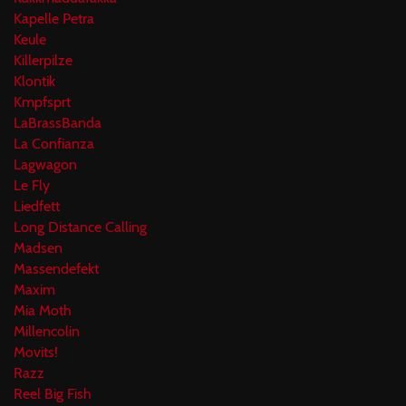
Kapelle Petra
Keule
Killerpilze
Klontik
Kmpfsprt
LaBrassBanda
La Confianza
Lagwagon
Le Fly
Liedfett
Long Distance Calling
Madsen
Massendefekt
Maxim
Mia Moth
Millencolin
Movits!
Razz
Reel Big Fish