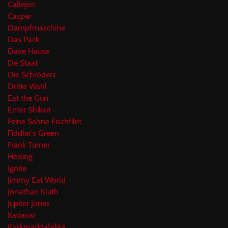
Callejon
Casper
Dampfmaschine
Das Pack
Dave Hause
De Staat
Die Schröders
Dritte Wahl
Eat the Gun
Enter Shikari
Feine Sahne Fischfilet
Fiddler's Green
Frank Turner
Heising
Ignite
Jimmy Eat World
Jonathan Kluth
Jupiter Jones
Kadavar
Kakkmaddafakka