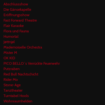
Abschlussshow
Die Gänsekapelle
Eröffnungsshow
Fast Forward Theatre
Flair Karaoke
Flora und Fauna
Humortal
Jøttnjøl
Mademoiselle Orchestra
Mister M
OK KID
PICO BELLO´s Verrückte Feuerwehr
Putzraben
Red Bull Nachtschicht
Rider Mo
Stone-Age
Tanztheater
Turntabel Hools
Wohnraumhelden