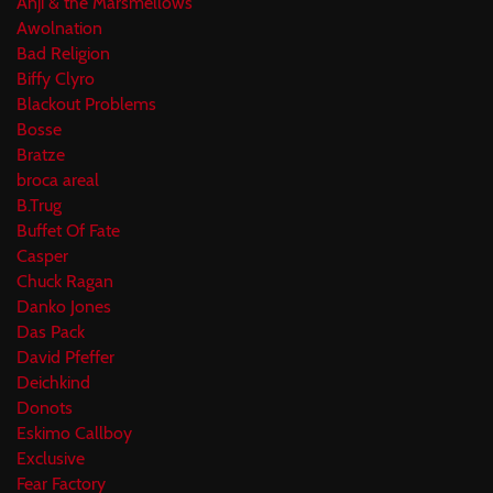
Anji & the Marsmellows
Awolnation
Bad Religion
Biffy Clyro
Blackout Problems
Bosse
Bratze
broca areal
B.Trug
Buffet Of Fate
Casper
Chuck Ragan
Danko Jones
Das Pack
David Pfeffer
Deichkind
Donots
Eskimo Callboy
Exclusive
Fear Factory