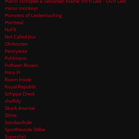
Marco Tschirpke & Sebastian Kräme: Ich'n Lied - Du'n Lied
mirror monkeys
Monsters of Liedermaching
Montreal
NoFX
Not Called Jinx
Ohrbooten
Pennywise
Pohlmann
Potheen Rovers
Prinz Pi
Room Inside
Royal Republic
Schippe Dreck
shoRdy
Skunk Anansie
Slime
Sondaschule
Sportfreunde Stiller
Supershirt