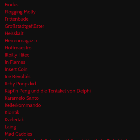
Findus
Flogging Molly
Frittenbude
Großstadtgeflüster
Heisskalt
Herrenmagazin
Hoffmaestro
Illbilly Hitec
In Flames
Insert Coin
Irie Révoltés
Itchy Poopzkid
Käpt'n Peng und die Tentakel von Delphi
Karamelo Santo
Kellerkommando
Klontik
Kvelertak
Laing
Mad Caddies