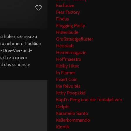
Exclusive
Fear Factory
Findus
Flogging Molly
Frittenbude
 holen, sie neu zu
Großstadtgeflüster
zu nehmen. Tradition
Heisskalt
o-Drei-Vier-und-
Herrenmagazin
 sich zu einem
Hoffmaestro
hl das schönste
Illbilly Hitec
In Flames
Insert Coin
Irie Révoltés
Itchy Poopzkid
Käpt'n Peng und die Tentakel von
Delphi
Karamelo Santo
Kellerkommando
Klontik