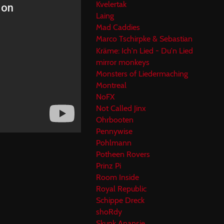
Kvelertak
Laing
Mad Caddies
Marco Tschirpke & Sebastian
Kräme: Ich'n Lied - Du'n Lied
mirror monkeys
Monsters of Liedermaching
Montreal
NoFX
Not Called Jinx
Ohrbooten
Pennywise
Pohlmann
Potheen Rovers
Prinz Pi
Room Inside
Royal Republic
Schippe Dreck
shoRdy
Skunk Anansie