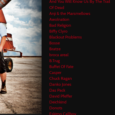
And You Will Know Us By The Trail
Of Dead
Anji & the Marsmellows
Awolnation
Bad Religion
Biffy Clyro
Blackout Problems
Bosse
Bratze
broca areal
B.Trug
Buffet Of Fate
Casper
Chuck Ragan
Danko Jones
Das Pack
David Pfeffer
Deichkind
Donots
Eskimo Callboy