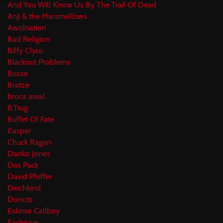
And You Will Know Us By The Trail Of Dead
Anji & the Marsmellows
Awolnation
Bad Religion
Biffy Clyro
Blackout Problems
Bosse
Bratze
broca areal
B.Trug
Buffet Of Fate
Casper
Chuck Ragan
Danko Jones
Das Pack
David Pfeffer
Deichkind
Donots
Eskimo Callboy
Exclusive