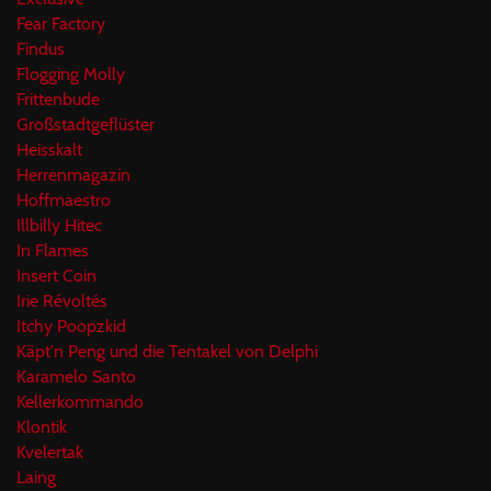
Fear Factory
Findus
Flogging Molly
Frittenbude
Großstadtgeflüster
Heisskalt
Herrenmagazin
Hoffmaestro
Illbilly Hitec
In Flames
Insert Coin
Irie Révoltés
Itchy Poopzkid
Käpt'n Peng und die Tentakel von Delphi
Karamelo Santo
Kellerkommando
Klontik
Kvelertak
Laing