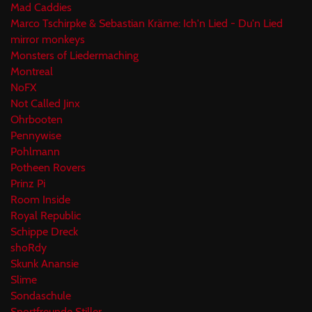
Mad Caddies
Marco Tschirpke & Sebastian Kräme: Ich'n Lied - Du'n Lied
mirror monkeys
Monsters of Liedermaching
Montreal
NoFX
Not Called Jinx
Ohrbooten
Pennywise
Pohlmann
Potheen Rovers
Prinz Pi
Room Inside
Royal Republic
Schippe Dreck
shoRdy
Skunk Anansie
Slime
Sondaschule
Sportfreunde Stiller