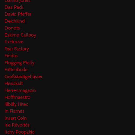
Danko Jones
Das Pack
David Pfeffer
Deichkind
Donots
Eskimo Callboy
Exclusive
Fear Factory
Findus
Flogging Molly
Frittenbude
Großstadtgeflüster
Heisskalt
Herrenmagazin
Hoffmaestro
Illbilly Hitec
In Flames
Insert Coin
Irie Révoltés
Itchy Poopzkid