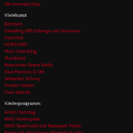
We Invented Paris
Kleinkunst
Bembers
Gieseking trifft Eckenga und Husmann
Gymmick
HORTKIND
Marc-Uwe Kling
Mundstuhl
Newcomer Szene Berlin
Paul Morocco & Olé
Sebastian Schnoy
Torsten Sträter
Uwe Steimle
Kinderprogramm
Achim Sonntag
AWO Ferienspiele
AWO Spielmobil und Naturpark-Mobil
Bernd mit dem blauen Piratentuch liest