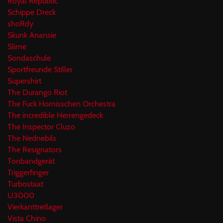
Royal Republic
Schippe Dreck
shoRdy
Skunk Anansie
Slime
Sondaschule
Sportfreunde Stiller
Supershirt
The Durango Riot
The Fuck Hornisschen Orchestra
The incredible Herrengedeck
The Inspector Cluzo
The Nednebils
The Resignators
Tonbandgerät
Triggerfinger
Turbostaat
U3000
Vierkanttretlager
Vista Chino