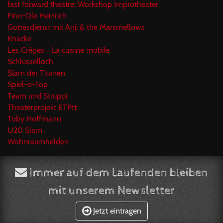
fast forward theatre: Workshop Improtheater
Finn-Ole Heinrich
Gottesdienst mit Anji & the Marsmellows
Knäcke
Les Crêpes - La cuisine mobile
Schlüsselloch
Slam der Titanen
Spiel-o-Top
Team und Struppi
Theaterprojekt ETPtt
Toby Hoffmann
U20 Slam
Wohnraumhelden
Immer auf dem Laufenden bleiben
mit unserem Newsletter
Jetzt eintragen