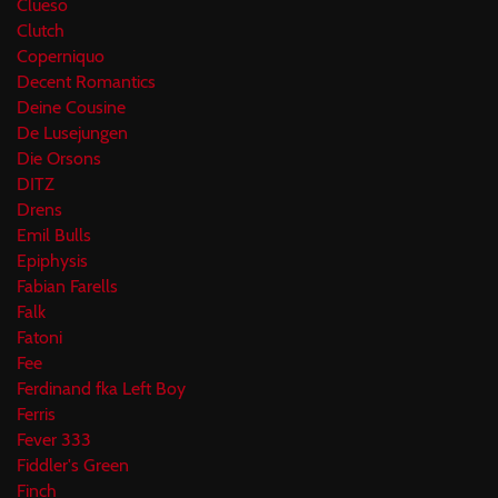
Clueso
Clutch
Coperniquo
Decent Romantics
Deine Cousine
De Lusejungen
Die Orsons
DITZ
Drens
Emil Bulls
Epiphysis
Fabian Farells
Falk
Fatoni
Fee
Ferdinand fka Left Boy
Ferris
Fever 333
Fiddler's Green
Finch