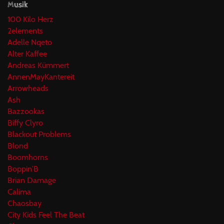
Musik
100 Kilo Herz
2elements
Adelle Nqeto
Alter Kaffee
Andreas Kümmert
AnnenMayKantereit
Arrowheads
Ash
Bazzookas
Biffy Clyro
Blackout Problems
Blond
Boomhorns
Boppin'B
Brian Damage
Calima
Chaosbay
City Kids Feel The Beat