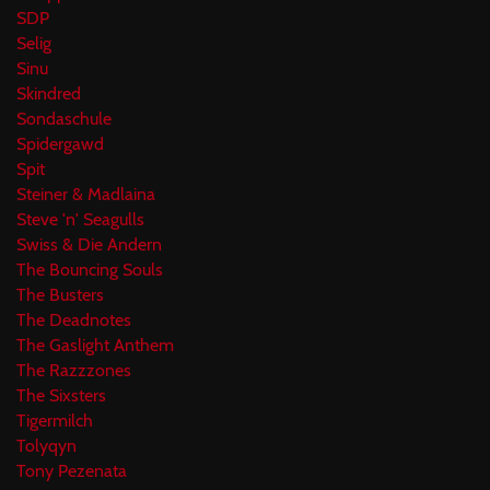
SDP
Selig
Sinu
Skindred
Sondaschule
Spidergawd
Spit
Steiner & Madlaina
Steve 'n' Seagulls
Swiss & Die Andern
The Bouncing Souls
The Busters
The Deadnotes
The Gaslight Anthem
The Razzzones
The Sixsters
Tigermilch
Tolyqyn
Tony Pezenata