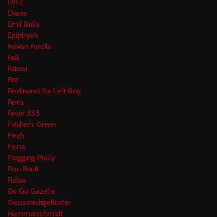
DITZ
Drens
Emil Bulls
Epiphysis
Fabian Farells
Falk
Fatoni
Fee
Ferdinand fka Left Boy
Ferris
Fever 333
Fiddler's Green
Finch
Finna
Flogging Molly
Frau Pauli
Fullax
Go Go Gazelle
Grossstadtgeflüster
Hammerschmidt