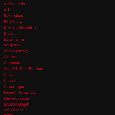
Arrowheads
Ash
Bazzookas
Biffy Clyro
Blackout Problems
Blond
Boomhorns
Boppin'B
Brian Damage
Calima
Chaosbay
City Kids Feel The Beat
Clueso
Clutch
Coperniquo
Decent Romantics
Deine Cousine
De Lusejungen
Die Orsons