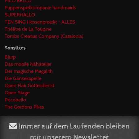
PICO BELLO
Puppenspielkompanie handmaids
SUPERHALLO
TEN SING Hessenprojekt - ALLES
Théâtre de La Toupine
Tombs Creatius Company (Catalonia)
Sonstiges
Blurp
Das mobile Nähatelier
Der magische Megalith
Die Gänsekapelle
Open Flair Gottesdienst
Open Stage
Piccobello
The Gordons Pikes
Immer auf dem Laufenden bleiben
mit unserem Newsletter