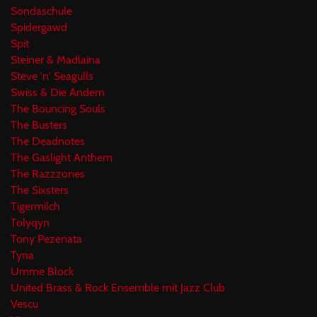
Sondaschule
Spidergawd
Spit
Steiner & Madlaina
Steve 'n' Seagulls
Swiss & Die Andern
The Bouncing Souls
The Busters
The Deadnotes
The Gaslight Anthem
The Razzzones
The Sixsters
Tigermilch
Tolyqyn
Tony Pezenata
Tyna
Umme Block
United Brass & Rock Ensemble mit Jazz Club
Vescu