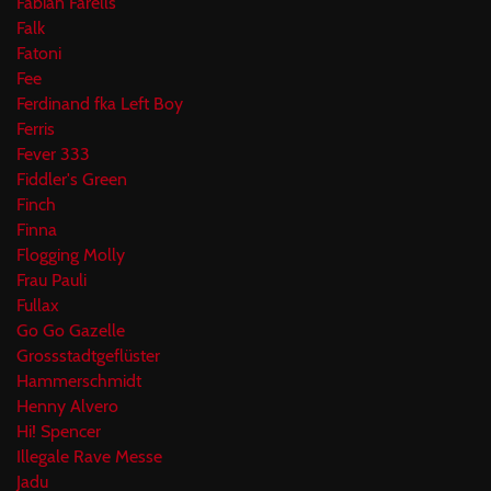
Fabian Farells
Falk
Fatoni
Fee
Ferdinand fka Left Boy
Ferris
Fever 333
Fiddler's Green
Finch
Finna
Flogging Molly
Frau Pauli
Fullax
Go Go Gazelle
Grossstadtgeflüster
Hammerschmidt
Henny Alvero
Hi! Spencer
Illegale Rave Messe
Jadu