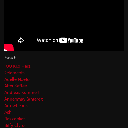
Musik
100 Kilo Herz
2elements
Adelle Nqeto
Alter Kaffee
Andreas Kümmert
AnnenMayKantereit
Arrowheads
Ash
Bazzookas
Biffy Clyro