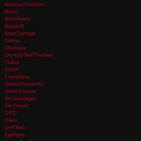
Blackout Problems
Blond
Boomhorns
Boppin'B
Brian Damage
Calima
Chaosbay
City Kids Feel The Beat
Clueso
Clutch
Coperniquo
Decent Romantics
Deine Cousine
De Lusejungen
Die Orsons
DITZ
Drens
Emil Bulls
Epiphysis