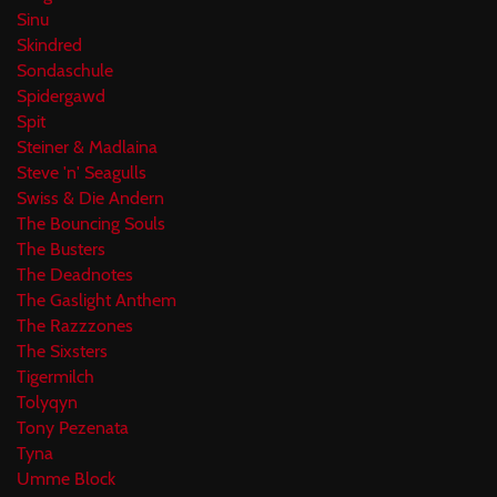
Sinu
Skindred
Sondaschule
Spidergawd
Spit
Steiner & Madlaina
Steve 'n' Seagulls
Swiss & Die Andern
The Bouncing Souls
The Busters
The Deadnotes
The Gaslight Anthem
The Razzzones
The Sixsters
Tigermilch
Tolyqyn
Tony Pezenata
Tyna
Umme Block