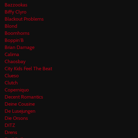
Bazzookas
Biffy Clyro
Blackout Problems
Blond
Boomhorns
Boppin'B
Brian Damage
Calima
Chaosbay
City Kids Feel The Beat
Clueso
Clutch
Coperniquo
Decent Romantics
Deine Cousine
De Lusejungen
Die Orsons
DITZ
Drens