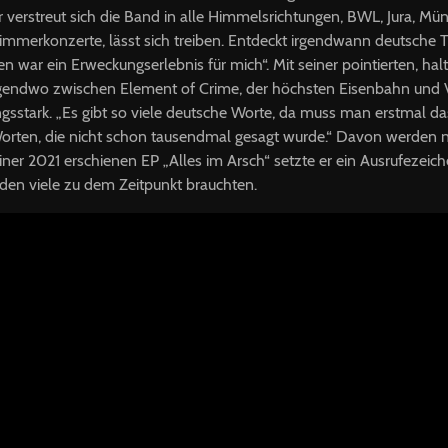
 verstreut sich die Band in alle Himmelsrichtungen, BWL, Jura, Müns
mmerkonzerte, lässt sich treiben. Entdeckt irgendwann deutsche Te
 war ein Erweckungserlebnis für mich“. Mit seiner pointierten, hal
irgendwo zwischen Element of Crime, der höchsten Eisenbahn und 
gsstark. „Es gibt so viele deutsche Worte, da muss man erstmal das 
orten, die nicht schon tausendmal gesagt wurde.“ Davon werden 
einer 2021 erschienen EP „Alles im Arsch“ setzte er ein Ausrufezeic
 den viele zu dem Zeitpunkt brauchten.