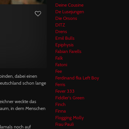
Deine Cousine
De Lusejungen
Die Orsons
DITZ
Drens
Emil Bulls
Epiphysis
Fabian Farells
Falk
Fatoni
Fee
rbinden, dabei einen
Ferdinand fka Left Boy
Deutschland schon lange
Ferris
Fever 333
Fiddler's Green
zeichner weckte das
Finch
en Raum, in dem Menschen
Finna
Flogging Molly
Frau Pauli
 damals noch auf