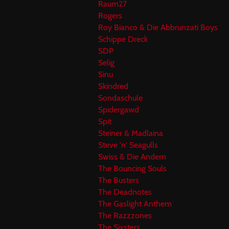
Raum27
Rogers
Roy Bianco & Die Abbrunzati Boys
Schippe Dreck
SDP
Selig
Sinu
Skindred
Sondaschule
Spidergawd
Spit
Steiner & Madlaina
Steve 'n' Seagulls
Swiss & Die Andern
The Bouncing Souls
The Busters
The Deadnotes
The Gaslight Anthem
The Razzzones
The Sixsters