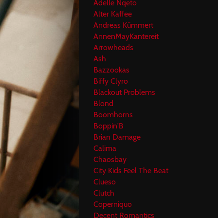
Adelle Nqeto
Alter Kaffee
Andreas Kümmert
AnnenMayKantereit
Arrowheads
Ash
Bazzookas
Biffy Clyro
Blackout Problems
Blond
Boomhorns
Boppin'B
Brian Damage
Calima
Chaosbay
City Kids Feel The Beat
Clueso
Clutch
Coperniquo
Decent Romantics