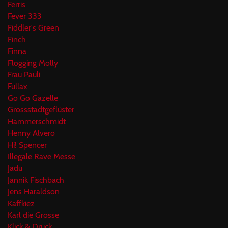
Ferris
Fever 333
Fiddler's Green
Finch
Finna
Flogging Molly
Frau Pauli
Fullax
Go Go Gazelle
Grossstadtgeflüster
Hammerschmidt
Henny Alvero
Hi! Spencer
Illegale Rave Messe
Jadu
Jannik Fischbach
Jens Haraldson
Kaffkiez
Karl die Grosse
Klick & Druck