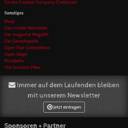
Tombs Creatius Company (Catalonia)
Sonstiges
Blurp
Das mobile Nähatelier
Der magische Megalith
Die Gänsekapelle
Open Flair Gottesdienst
Open Stage
Piccobello
The Gordons Pikes
Immer auf dem Laufenden bleiben
mit unserem Newsletter
Jetzt eintragen
Sponsoren + Partner