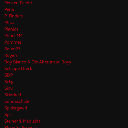
Pensen Paletti
Perla
P-Finders
Phisa
Planlos
Pöbel MC
Pommes
Raum27
Rogers
Roy Bianco & Die Abbrunzati Boys
Schippe Dreck
SDP
Selig
Sinu
Skindred
Sondaschule
Spidergawd
Spit
Steiner & Madlaina
Steve 'n' Seagulls