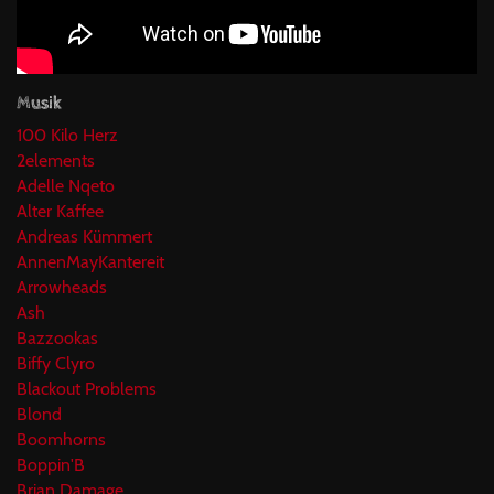
Musik
100 Kilo Herz
2elements
Adelle Nqeto
Alter Kaffee
Andreas Kümmert
AnnenMayKantereit
Arrowheads
Ash
Bazzookas
Biffy Clyro
Blackout Problems
Blond
Boomhorns
Boppin'B
Brian Damage