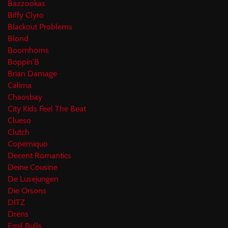
Bazzookas
Biffy Clyro
Blackout Problems
Blond
Boomhorns
Boppin'B
Brian Damage
Calima
Chaosbay
City Kids Feel The Beat
Clueso
Clutch
Coperniquo
Decent Romantics
Deine Cousine
De Lusejungen
Die Orsons
DITZ
Drens
Emil Bulls