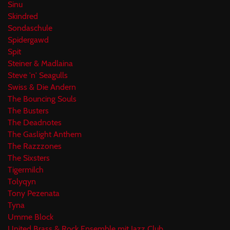
Sinu
Skindred
Sondaschule
Spidergawd
Spit
Steiner & Madlaina
Steve 'n' Seagulls
Swiss & Die Andern
The Bouncing Souls
The Busters
The Deadnotes
The Gaslight Anthem
The Razzzones
The Sixsters
Tigermilch
Tolyqyn
Tony Pezenata
Tyna
Umme Block
United Brass & Rock Ensemble mit Jazz Club