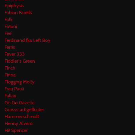
Epiphysis
Fabian Farells
Falk
Fatoni
Fee
Ferdinand fka Left Boy
Ferris
Fever 333
Fiddler's Green
Finch
Finna
Flogging Molly
Frau Pauli
Fullax
Go Go Gazelle
Grossstadtgeflüster
Hammerschmidt
Henny Alvero
Hi! Spencer