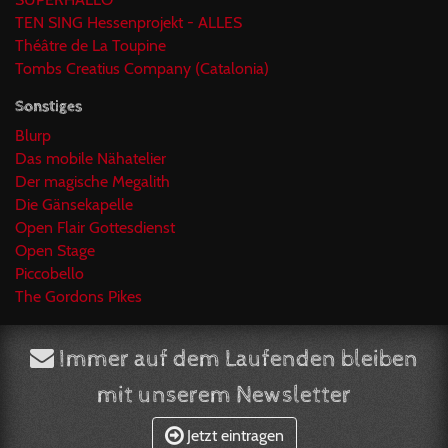
TEN SING Hessenprojekt - ALLES
Théâtre de La Toupine
Tombs Creatius Company (Catalonia)
Sonstiges
Blurp
Das mobile Nähatelier
Der magische Megalith
Die Gänsekapelle
Open Flair Gottesdienst
Open Stage
Piccobello
The Gordons Pikes
Immer auf dem Laufenden bleiben
mit unserem Newsletter
Jetzt eintragen