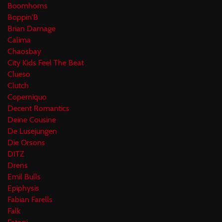
Boomhorns
Boppin'B
Brian Damage
Calima
Chaosbay
City Kids Feel The Beat
Clueso
Clutch
Coperniquo
Decent Romantics
Deine Cousine
De Lusejungen
Die Orsons
DITZ
Drens
Emil Bulls
Epiphysis
Fabian Farells
Falk