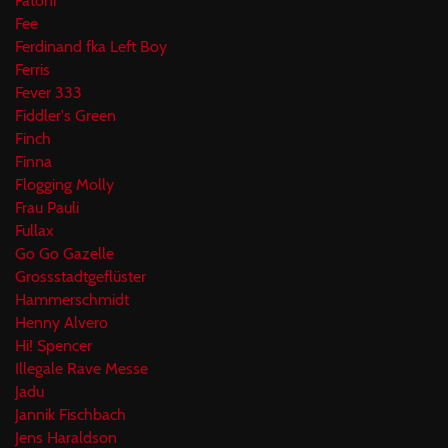
Fatoni
Fee
Ferdinand fka Left Boy
Ferris
Fever 333
Fiddler's Green
Finch
Finna
Flogging Molly
Frau Pauli
Fullax
Go Go Gazelle
Grossstadtgeflüster
Hammerschmidt
Henny Alvero
Hi! Spencer
Illegale Rave Messe
Jadu
Jannik Fischbach
Jens Haraldson