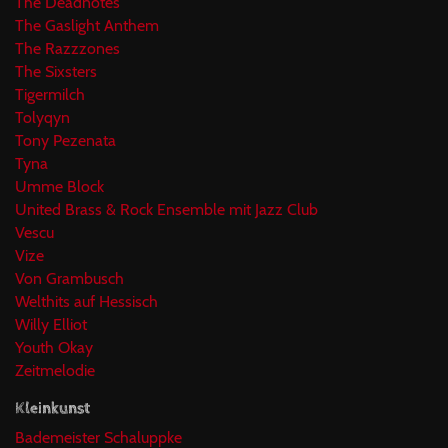
The Deadnotes
The Gaslight Anthem
The Razzzones
The Sixsters
Tigermilch
Tolyqyn
Tony Pezenata
Tyna
Umme Block
United Brass & Rock Ensemble mit Jazz Club
Vescu
Vize
Von Grambusch
Welthits auf Hessisch
Willy Elliot
Youth Okay
Zeitmelodie
Kleinkunst
Bademeister Schaluppke