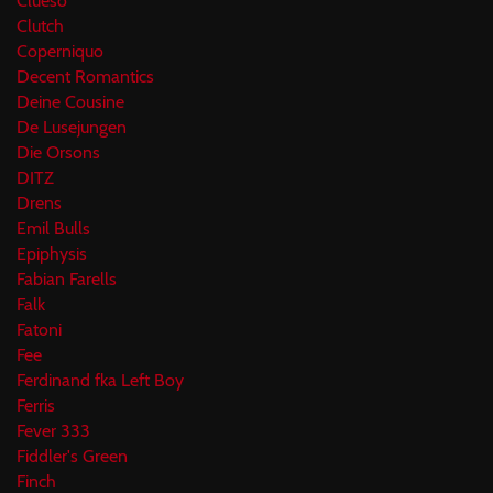
Clueso
Clutch
Coperniquo
Decent Romantics
Deine Cousine
De Lusejungen
Die Orsons
DITZ
Drens
Emil Bulls
Epiphysis
Fabian Farells
Falk
Fatoni
Fee
Ferdinand fka Left Boy
Ferris
Fever 333
Fiddler's Green
Finch