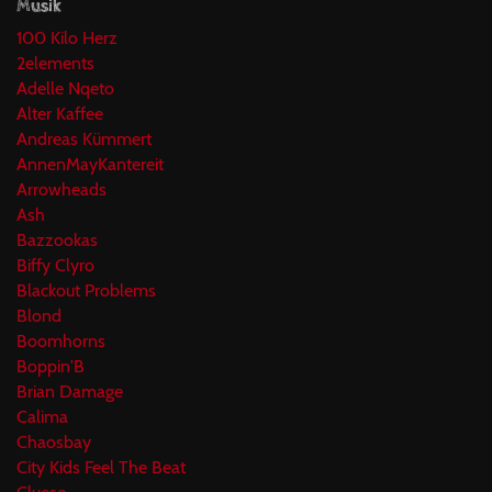
Musik
100 Kilo Herz
2elements
Adelle Nqeto
Alter Kaffee
Andreas Kümmert
AnnenMayKantereit
Arrowheads
Ash
Bazzookas
Biffy Clyro
Blackout Problems
Blond
Boomhorns
Boppin'B
Brian Damage
Calima
Chaosbay
City Kids Feel The Beat