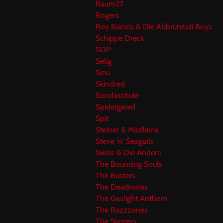
Raum27
Rogers
Roy Bianco & Die Abbrunzati Boys
Schippe Dreck
SDP
Selig
Sinu
Skindred
Sondaschule
Spidergawd
Spit
Steiner & Madlaina
Steve 'n' Seagulls
Swiss & Die Andern
The Bouncing Souls
The Busters
The Deadnotes
The Gaslight Anthem
The Razzzones
The Sixsters