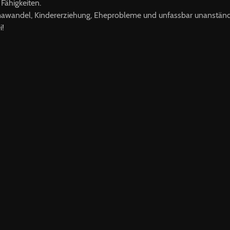
 Fähigkeiten.
imawandel, Kindererziehung, Eheprobleme und unfassbar unanständ
i!