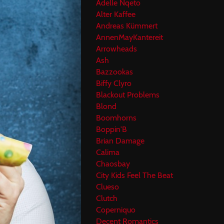
Adelle Nqeto
Alter Kaffee
Andreas Kümmert
AnnenMayKantereit
Arrowheads
Ash
Bazzookas
Biffy Clyro
Blackout Problems
Blond
Boomhorns
Boppin'B
Brian Damage
Calima
Chaosbay
City Kids Feel The Beat
Clueso
Clutch
Coperniquo
Decent Romantics