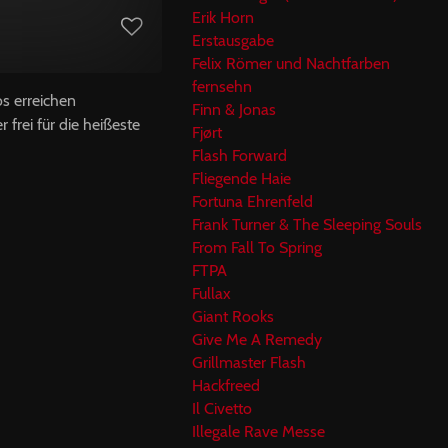
Erik Horn
Erstausgabe
Felix Römer und Nachtfarben
fernsehn
os erreichen
Finn & Jonas
frei für die heißeste
Fjørt
Flash Forward
Fliegende Haie
Fortuna Ehrenfeld
Frank Turner & The Sleeping Souls
From Fall To Spring
FTPA
Fullax
Giant Rooks
Give Me A Remedy
Grillmaster Flash
Hackfreed
Il Civetto
Illegale Rave Messe