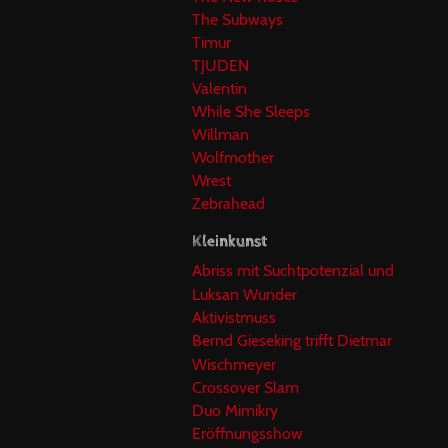
The Subways
Timur
TJUDEN
Valentin
While She Sleeps
Willman
Wolfmother
Wrest
Zebrahead
Kleinkunst
Abriss mit Suchtpotenzial und
Luksan Wunder
Aktivistmuss
Bernd Gieseking trifft Dietmar
Wischmeyer
Crossover Slam
Duo Mimikry
Eröffnungsshow