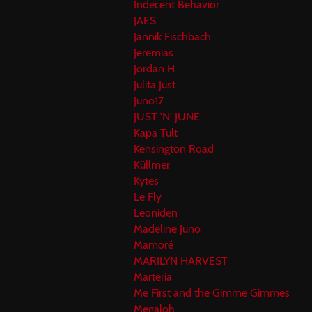
Indecent Behavior
JAES
Jannik Fischbach
Jeremias
Jordan H.
Julita Just
Juno17
JUST 'N' JUNE
Kapa Tult
Kensington Road
Küllmer
Kytes
Le Fly
Leoniden
Madeline Juno
Mamoré
MARILYN HARVEST
Marteria
Me First and the Gimme Gimmes
Megaloh