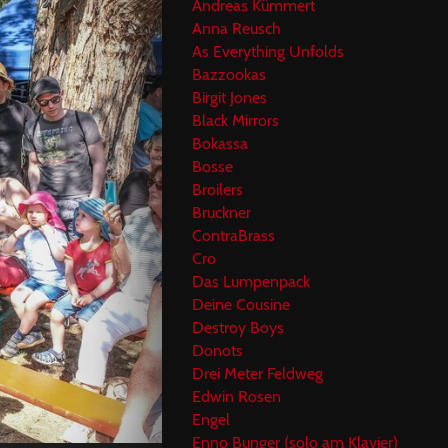
Andreas Kümmert
Anna Reusch
As Everything Unfolds
Bazzookas
Birgit Jones
Black Mirrors
Bokassa
Bosse
Broilers
Bruckner
ContraBrass
Cro
Das Lumpenpack
Deine Cousine
Destroy Boys
Donots
Drei Meter Feldweg
Edwin Rosen
Engel
Enno Bunger (solo am Klavier)