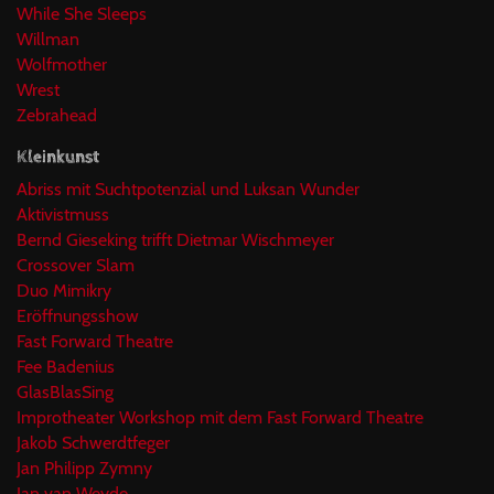
While She Sleeps
Willman
Wolfmother
Wrest
Zebrahead
Kleinkunst
Abriss mit Suchtpotenzial und Luksan Wunder
Aktivistmuss
Bernd Gieseking trifft Dietmar Wischmeyer
Crossover Slam
Duo Mimikry
Eröffnungsshow
Fast Forward Theatre
Fee Badenius
GlasBlasSing
Improtheater Workshop mit dem Fast Forward Theatre
Jakob Schwerdtfeger
Jan Philipp Zymny
Jan van Weyde