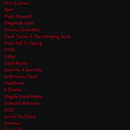
Finn & Jonas
Fjørt
Flash Forward
Fliegende Haie
Fortuna Ehrenfeld
Frank Turner & The Sleeping Souls
From Fall To Spring
FTPA
Fullax
Giant Rooks
Give Me A Remedy
Grillmaster Flash
Hackfreed
Il Civetto
Illegale Rave Messe
Indecent Behavior
JAES
Jannik Fischbach
Jeremias
Jordan H.