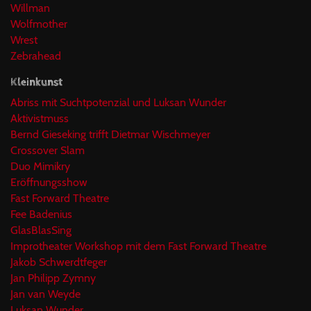
Willman
Wolfmother
Wrest
Zebrahead
Kleinkunst
Abriss mit Suchtpotenzial und Luksan Wunder
Aktivistmuss
Bernd Gieseking trifft Dietmar Wischmeyer
Crossover Slam
Duo Mimikry
Eröffnungsshow
Fast Forward Theatre
Fee Badenius
GlasBlasSing
Improtheater Workshop mit dem Fast Forward Theatre
Jakob Schwerdtfeger
Jan Philipp Zymny
Jan van Weyde
Luksan Wunder