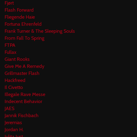
Fjørt
Flash Forward
Fliegende Haie
Fortuna Ehrenfeld
Frank Turner & The Sleeping Souls
From Fall To Spring
FTPA
Fullax
Giant Rooks
Give Me A Remedy
Grillmaster Flash
Hackfreed
Il Civetto
Illegale Rave Messe
Indecent Behavior
JAES
Jannik Fischbach
Jeremias
Jordan H.
Julita Just