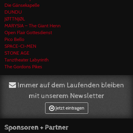
Die Gänsekapelle
DUNDU
JØTTNJØL
MARYSIA – The Giant Henn
Open Flair Gottesdienst
Pico Bello
SPACE-CI-MEN
STONE AGE
Tanztheater Labyrinth
The Gordons Pikes
Immer auf dem Laufenden bleiben
mit unserem Newsletter
Jetzt eintragen
Sponsoren + Partner