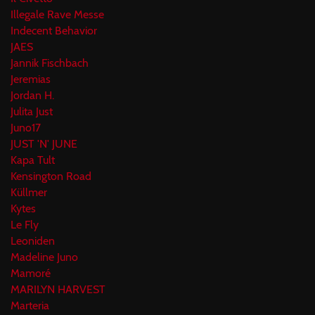
Illegale Rave Messe
Indecent Behavior
JAES
Jannik Fischbach
Jeremias
Jordan H.
Julita Just
Juno17
JUST 'N' JUNE
Kapa Tult
Kensington Road
Küllmer
Kytes
Le Fly
Leoniden
Madeline Juno
Mamoré
MARILYN HARVEST
Marteria