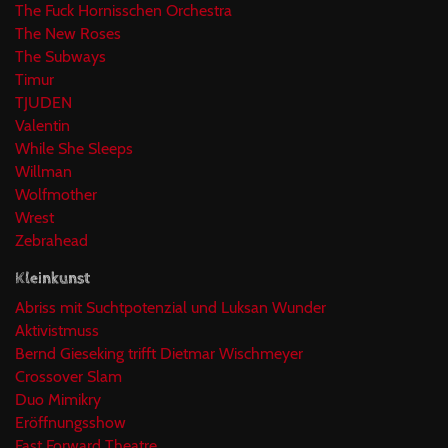
The Fuck Hornisschen Orchestra
The New Roses
The Subways
Timur
TJUDEN
Valentin
While She Sleeps
Willman
Wolfmother
Wrest
Zebrahead
Kleinkunst
Abriss mit Suchtpotenzial und Luksan Wunder
Aktivistmuss
Bernd Gieseking trifft Dietmar Wischmeyer
Crossover Slam
Duo Mimikry
Eröffnungsshow
Fast Forward Theatre