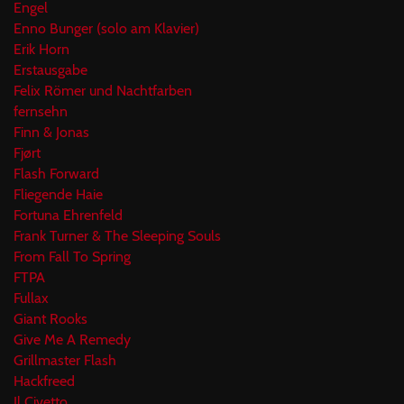
Engel
Enno Bunger (solo am Klavier)
Erik Horn
Erstausgabe
Felix Römer und Nachtfarben
fernsehn
Finn & Jonas
Fjørt
Flash Forward
Fliegende Haie
Fortuna Ehrenfeld
Frank Turner & The Sleeping Souls
From Fall To Spring
FTPA
Fullax
Giant Rooks
Give Me A Remedy
Grillmaster Flash
Hackfreed
Il Civetto