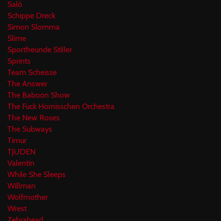
Salò
Schippe Dreck
Simon Slomma
Slime
Sportfreunde Stiller
Sprints
Team Scheisse
The Answer
The Baboon Show
The Fuck Hornisschen Orchestra
The New Roses
The Subways
Timur
TJUDEN
Valentin
While She Sleeps
Willman
Wolfmother
Wrest
Zebrahead