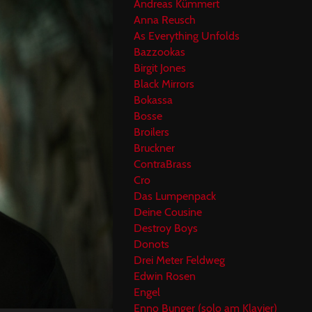
Andreas Kümmert
Anna Reusch
As Everything Unfolds
Bazzookas
Birgit Jones
Black Mirrors
Bokassa
Bosse
Broilers
Bruckner
ContraBrass
Cro
Das Lumpenpack
Deine Cousine
Destroy Boys
Donots
Drei Meter Feldweg
Edwin Rosen
Engel
Enno Bunger (solo am Klavier)