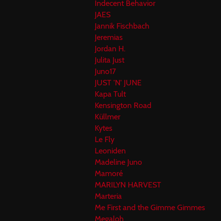
Indecent Behavior
JAES
Jannik Fischbach
Jeremias
Jordan H.
Julita Just
Juno17
JUST 'N' JUNE
Kapa Tult
Kensington Road
Küllmer
Kytes
Le Fly
Leoniden
Madeline Juno
Mamoré
MARILYN HARVEST
Marteria
Me First and the Gimme Gimmes
Megaloh