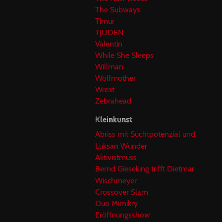
The Subways
Timur
TJUDEN
Valentin
While She Sleeps
Willman
Wolfmother
Wrest
Zebrahead
Kleinkunst
Abriss mit Suchtpotenzial und
Luksan Wunder
Aktivistmuss
Bernd Gieseking trifft Dietmar
Wischmeyer
Crossover Slam
Duo Mimikry
Eröffnungsshow