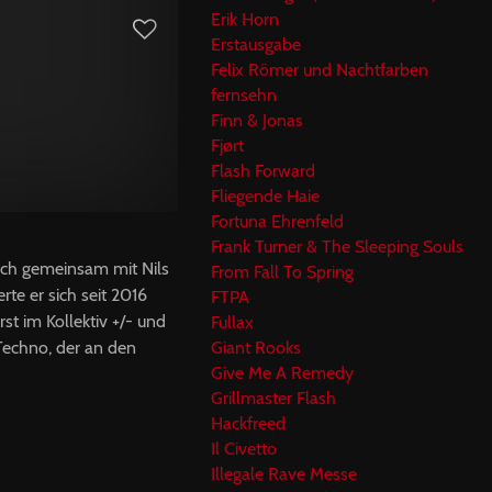
Erik Horn
Erstausgabe
Felix Römer und Nachtfarben
fernsehn
Finn & Jonas
Fjørt
Flash Forward
Fliegende Haie
Fortuna Ehrenfeld
Frank Turner & The Sleeping Souls
sich gemeinsam mit Nils
From Fall To Spring
e er sich seit 2016
FTPA
t im Kollektiv +/- und
Fullax
 Techno, der an den
Giant Rooks
Give Me A Remedy
Grillmaster Flash
Hackfreed
Il Civetto
Illegale Rave Messe