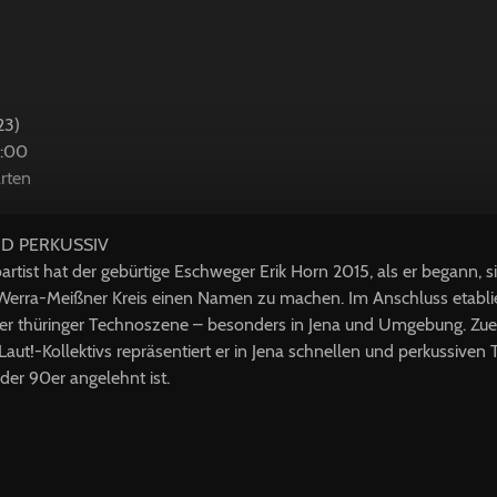
23)
2:00
rten
ND PERKUSSIV
rtist hat der gebürtige Eschweger Erik Horn 2015, als er begann, 
rra-Meißner Kreis einen Namen zu machen. Im Anschluss etabliert
der thüringer Technoszene – besonders in Jena und Umgebung. Zuers
Laut!-Kollektivs repräsentiert er in Jena schnellen und perkussiven
er 90er angelehnt ist.