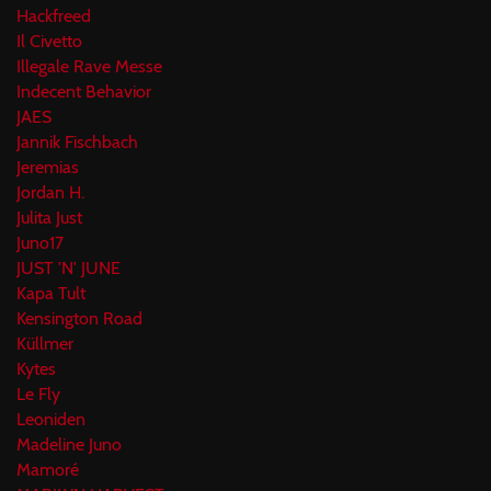
Hackfreed
Il Civetto
Illegale Rave Messe
Indecent Behavior
JAES
Jannik Fischbach
Jeremias
Jordan H.
Julita Just
Juno17
JUST 'N' JUNE
Kapa Tult
Kensington Road
Küllmer
Kytes
Le Fly
Leoniden
Madeline Juno
Mamoré