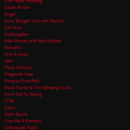
Drei Meter Feldweg
Edwin Rosen
Engel
Enno Bunger (solo am Klavier)
Erik Horn
Erstausgabe
Felix Römer und Nachtfarben
fernsehn
Finn & Jonas
Fjørt
Flash Forward
Fliegende Haie
Fortuna Ehrenfeld
Frank Turner & The Sleeping Souls
From Fall To Spring
FTPA
Fullax
Giant Rooks
Give Me A Remedy
Grillmaster Flash