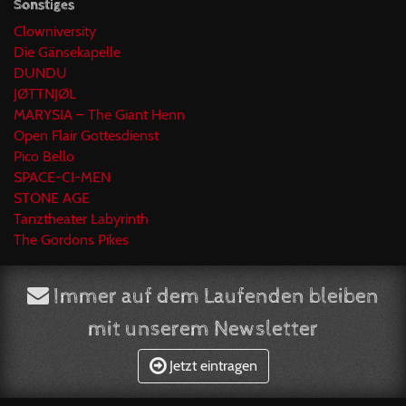
Sonstiges
Clowniversity
Die Gänsekapelle
DUNDU
JØTTNJØL
MARYSIA – The Giant Henn
Open Flair Gottesdienst
Pico Bello
SPACE-CI-MEN
STONE AGE
Tanztheater Labyrinth
The Gordons Pikes
Immer auf dem Laufenden bleiben
mit unserem Newsletter
Jetzt eintragen