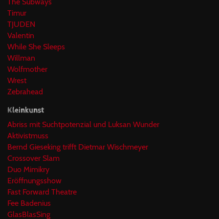
The Subways
Timur
TJUDEN
Valentin
While She Sleeps
Willman
Wolfmother
Wrest
Zebrahead
Kleinkunst
Abriss mit Suchtpotenzial und Luksan Wunder
Aktivistmuss
Bernd Gieseking trifft Dietmar Wischmeyer
Crossover Slam
Duo Mimikry
Eröffnungsshow
Fast Forward Theatre
Fee Badenius
GlasBlasSing