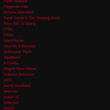
Flash Forward
Fliegende Haie
Fortuna Ehrenfeld
Frank Turner & The Sleeping Souls
From Fall To Spring
FTPA
Fullax
Giant Rooks
Give Me A Remedy
Grillmaster Flash
Hackfreed
Il Civetto
Illegale Rave Messe
Indecent Behavior
JAES
Jannik Fischbach
Jeremias
Jordan H.
Julita Just
Juno17