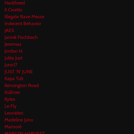
Hackfreed
Il Civetto
Illegale Rave Messe
Indecent Behavior
JAES
Jannik Fischbach
Jeremias
Jordan H.
Julita Just
Juno17
JUST 'N' JUNE
Kapa Tult
Kensington Road
Küllmer
Kytes
Le Fly
Leoniden
Madeline Juno
Mamoré
MARILYN HARVEST