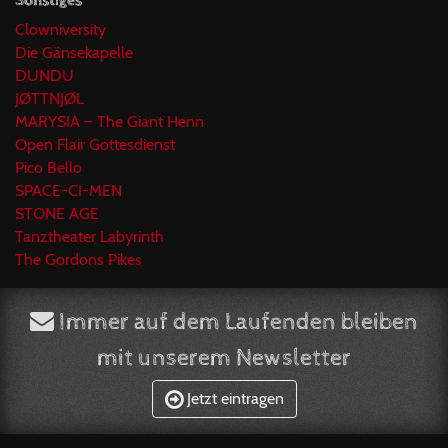
Sonstiges
Clowniversity
Die Gänsekapelle
DUNDU
JØTTNJØL
MARYSIA – The Giant Henn
Open Flair Gottesdienst
Pico Bello
SPACE-CI-MEN
STONE AGE
Tanztheater Labyrinth
The Gordons Pikes
Immer auf dem Laufenden bleiben
mit unserem Newsletter
Jetzt eintragen