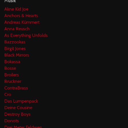
Musik
Akne Kid Joe
Anchors & Hearts
Andreas Kümmert
Anna Reusch
As Everything Unfolds
Bazzookas
Birgit Jones
Black Mirrors
Bokassa
Bosse
Broilers
Bruckner
ContraBrass
Cro
Das Lumpenpack
Deine Cousine
Destroy Boys
Donots
Drei Meter Feldweg