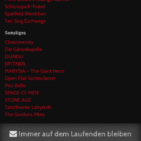
Schlosspark-Trubel
Spielfeld Werdchen
Ten Sing Eschwege
Sonstiges
Clowniversity
Die Gänsekapelle
DUNDU
JØTTNJØL
MARYSIA – The Giant Henn
Open Flair Gottesdienst
Pico Bello
SPACE-CI-MEN
STONE AGE
Tanztheater Labyrinth
The Gordons Pikes
Immer auf dem Laufenden bleiben