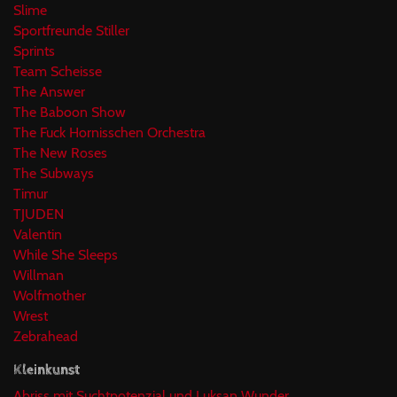
Slime
Sportfreunde Stiller
Sprints
Team Scheisse
The Answer
The Baboon Show
The Fuck Hornisschen Orchestra
The New Roses
The Subways
Timur
TJUDEN
Valentin
While She Sleeps
Willman
Wolfmother
Wrest
Zebrahead
Kleinkunst
Abriss mit Suchtpotenzial und Luksan Wunder