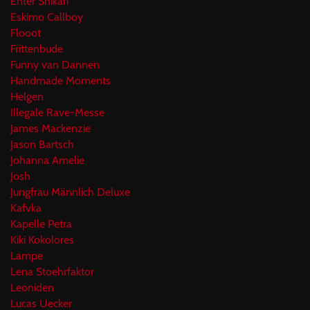
Enter Shikari
Eskimo Callboy
Flooot
Frittenbude
Funny van Dannen
Handmade Moments
Helgen
Illegale Rave-Messe
James Mackenzie
Jason Bartsch
Johanna Amelie
Josh
Jungfrau Männlich Deluxe
Kafvka
Kapelle Petra
Kiki Kokolores
Lampe
Lena Stoehrfaktor
Leoniden
Lucas Uecker