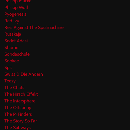
Philipp Mucke
Philipp Wolf
Pyogenesis
Red Ivy
Reis Against The Spülmachine
Russkaja
Sedef Adasi
Shame
Sondaschule
Sookee
Spit
Swiss & Die Andern
Teesy
The Chats
The Hirsch Effekt
The Intersphere
The Offspring
The P-Finders
The Story So Far
The Subways