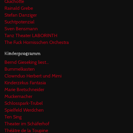
Quichotte
Rainald Grebe
Stefan Danziger
Suchtpotenzial
Sven Bensmann
Tanz Theater LABORINTH
The Fuck Hornisschen Orchestra
Kinderprogramm
Bernd Gieseking liest...
Bummelkasten
Clownduo Herbert und Mimi
Kinderzirkus Fantasia
Marie Bretschneider
Muckemacher
Schlosspark-Trubel
Spielfeld Werdchen
Ten Sing
Theater im Schäferhof
Théâtre de la Toupine