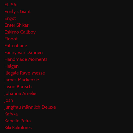
EL!SAi
Emily's Giant
Engst
Enter Shikari
Eskimo Callboy
Flooot
Frittenbude
Funny van Dannen
Handmade Moments
Helgen
Illegale Rave-Messe
James Mackenzie
Jason Bartsch
Johanna Amelie
Josh
Jungfrau Männlich Deluxe
Kafvka
Kapelle Petra
Kiki Kokolores