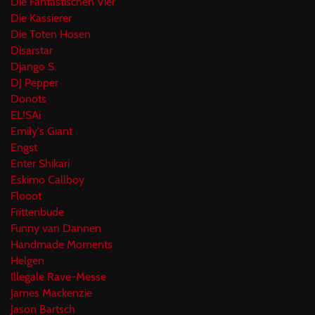
Die Fantastischen Vier
Die Kassierer
Die Toten Hosen
Disarstar
Django S.
DJ Pepper
Donots
EL!SAi
Emily's Giant
Engst
Enter Shikari
Eskimo Callboy
Flooot
Frittenbude
Funny van Dannen
Handmade Moments
Helgen
Illegale Rave-Messe
James Mackenzie
Jason Bartsch