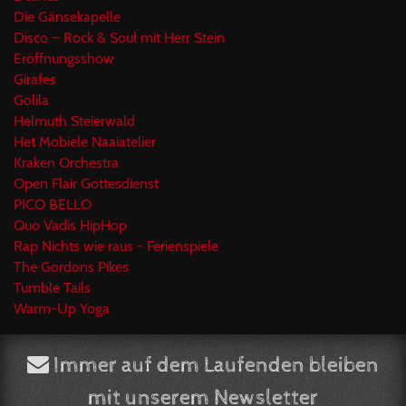
Die Gänsekapelle
Disco – Rock & Soul mit Herr Stein
Eröffnungsshow
Girafes
Golila
Helmuth Steierwald
Het Mobiele Naaiatelier
Kraken Orchestra
Open Flair Gottesdienst
PICO BELLO
Quo Vadis HipHop
Rap Nichts wie raus - Ferienspiele
The Gordons Pikes
Tumble Tails
Warm-Up Yoga
Immer auf dem Laufenden bleiben
mit unserem Newsletter