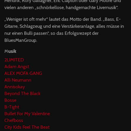
Hendrix, Rory Gallagher, Eric Clapton oder Gary Moore und
vielen anderen „schnörkellose, handgemachte Livemusik“.
„Weniger ist oft mehr“ lautet das Motto der Band. „Bass, E-
Gitarre, Schlagzeug und eine Verstärkeranlage, alles müsse in
nur einen Bulli passen“, so das Erfolgsrezept der
BluesManGroup.
Musik
2LIMITED
Adam Angst
ALEX MOFA GANG
Alli Neumann
Annisokay
Beyond The Black
Bosse
B-Tight
Bullet For My Valentine
Chefboss
City Kids Feel The Beat