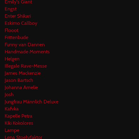
Emily's Giant
Engst
Enter Shikari
Eskimo Callboy
Flooot
Frittenbude
Funny van Dannen
Handmade Moments
Helgen
Illegale Rave-Messe
James Mackenzie
Jason Bartsch
Johanna Amelie
Josh
Jungfrau Männlich Deluxe
Kafvka
Kapelle Petra
Kiki Kokolores
Lampe
Lena Stoehrfaktor