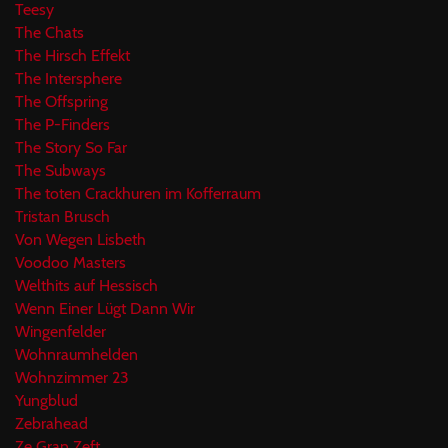
Teesy
The Chats
The Hirsch Effekt
The Intersphere
The Offspring
The P-Finders
The Story So Far
The Subways
The toten Crackhuren im Kofferraum
Tristan Brusch
Von Wegen Lisbeth
Voodoo Masters
Welthits auf Hessisch
Wenn Einer Lügt Dann Wir
Wingenfelder
Wohnraumhelden
Wohnzimmer 23
Yungblud
Zebrahead
Ze Gran Zeft