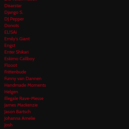
Disarstar
Django S.
DJ Pepper
Donots
EL!SAi
Emily's Giant
Engst
Enter Shikari
Eskimo Callboy
Flooot
Frittenbude
Funny van Dannen
Handmade Moments
Helgen
Illegale Rave-Messe
James Mackenzie
Jason Bartsch
Johanna Amelie
Josh