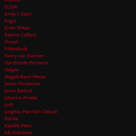
EL!SAi
Emily's Giant
Engst
Enter Shikari
Eskimo Callboy
Flooot
Frittenbude
Funny van Dannen
Handmade Moments
Helgen
Illegale Rave-Messe
James Mackenzie
Jason Bartsch
Johanna Amelie
Josh
Jungfrau Männlich Deluxe
Kafvka
Kapelle Petra
Kiki Kokolores