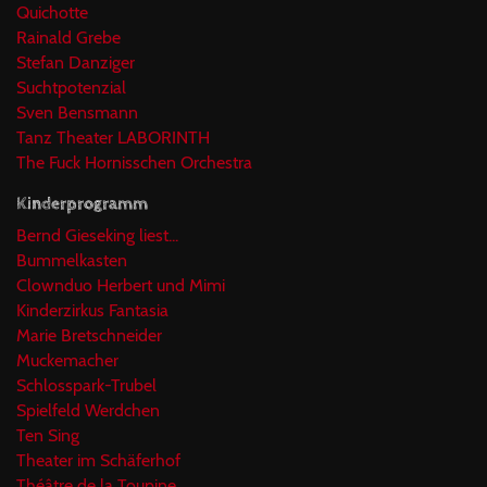
Quichotte
Rainald Grebe
Stefan Danziger
Suchtpotenzial
Sven Bensmann
Tanz Theater LABORINTH
The Fuck Hornisschen Orchestra
Kinderprogramm
Bernd Gieseking liest...
Bummelkasten
Clownduo Herbert und Mimi
Kinderzirkus Fantasia
Marie Bretschneider
Muckemacher
Schlosspark-Trubel
Spielfeld Werdchen
Ten Sing
Theater im Schäferhof
Théâtre de la Toupine