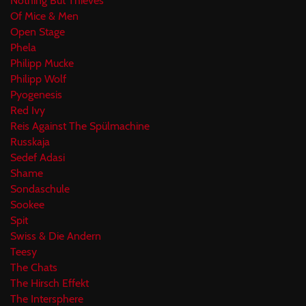
Nothing But Thieves
Of Mice & Men
Open Stage
Phela
Philipp Mucke
Philipp Wolf
Pyogenesis
Red Ivy
Reis Against The Spülmachine
Russkaja
Sedef Adasi
Shame
Sondaschule
Sookee
Spit
Swiss & Die Andern
Teesy
The Chats
The Hirsch Effekt
The Intersphere