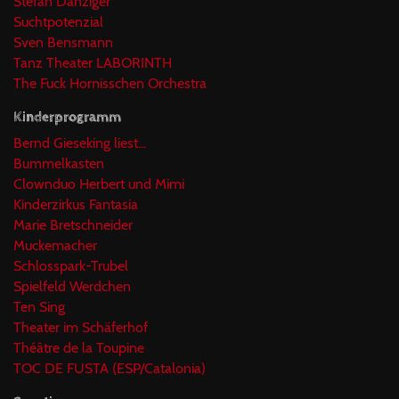
Stefan Danziger
Suchtpotenzial
Sven Bensmann
Tanz Theater LABORINTH
The Fuck Hornisschen Orchestra
Kinderprogramm
Bernd Gieseking liest...
Bummelkasten
Clownduo Herbert und Mimi
Kinderzirkus Fantasia
Marie Bretschneider
Muckemacher
Schlosspark-Trubel
Spielfeld Werdchen
Ten Sing
Theater im Schäferhof
Théâtre de la Toupine
TOC DE FUSTA (ESP/Catalonia)