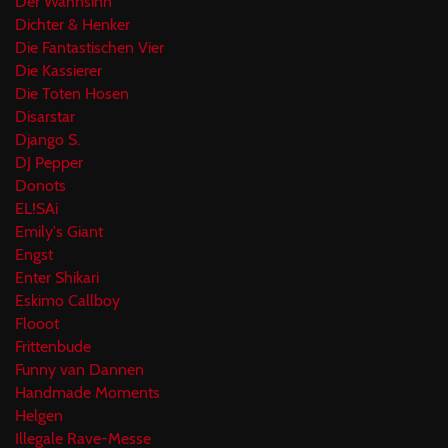
Der Wahnsinn
Dichter & Henker
Die Fantastischen Vier
Die Kassierer
Die Toten Hosen
Disarstar
Django S.
DJ Pepper
Donots
EL!SAi
Emily's Giant
Engst
Enter Shikari
Eskimo Callboy
Flooot
Frittenbude
Funny van Dannen
Handmade Moments
Helgen
Illegale Rave-Messe