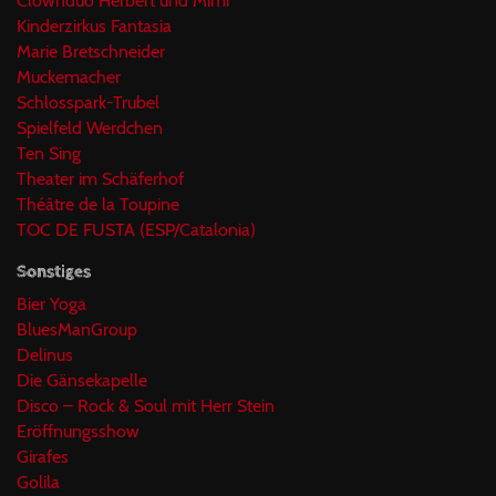
Clownduo Herbert und Mimi
Kinderzirkus Fantasia
Marie Bretschneider
Muckemacher
Schlosspark-Trubel
Spielfeld Werdchen
Ten Sing
Theater im Schäferhof
Théâtre de la Toupine
TOC DE FUSTA (ESP/Catalonia)
Sonstiges
Bier Yoga
BluesManGroup
Delinus
Die Gänsekapelle
Disco – Rock & Soul mit Herr Stein
Eröffnungsshow
Girafes
Golila