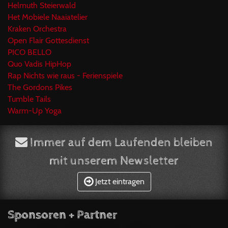
Helmuth Steierwald
Het Mobiele Naaiatelier
Kraken Orchestra
Open Flair Gottesdienst
PICO BELLO
Quo Vadis HipHop
Rap Nichts wie raus - Ferienspiele
The Gordons Pikes
Tumble Tails
Warm-Up Yoga
Immer auf dem Laufenden bleiben
mit unserem Newsletter
Jetzt eintragen
Sponsoren + Partner