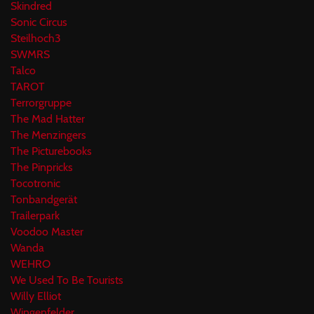
Skindred
Sonic Circus
Steilhoch3
SWMRS
Talco
TAROT
Terrorgruppe
The Mad Hatter
The Menzingers
The Picturebooks
The Pinpricks
Tocotronic
Tonbandgerät
Trailerpark
Voodoo Master
Wanda
WEHRO
We Used To Be Tourists
Willy Elliot
Wingenfelder