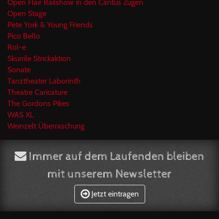
Open Flair Railshow in den Cantus Zügen
Open Stage
Pete York & Young Friends
Pico Bello
Rol-e
Skurrile Strickaktion
Sonate
Tanztheater Laborinth
Theatre Caricature
The Gordons Pikes
WAS XL
Weinzelt Überraschung
Immer auf dem Laufenden bleiben
mit unserem Newsletter
Jetzt eintragen