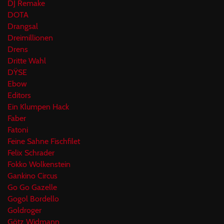
DJ Remake
DOTA
Drangsal
Dreimillionen
Drens
Dritte Wahl
DŸSE
Ebow
Editors
Ein Klumpen Hack
Faber
Fatoni
Feine Sahne Fischfilet
Felix Schrader
Fokko Wolkenstein
Gankino Circus
Go Go Gazelle
Gogol Bordello
Goldroger
Götz Widmann