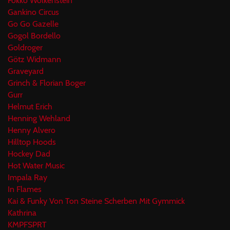
Fokko Wolkenstein
Gankino Circus
Go Go Gazelle
Gogol Bordello
Goldroger
Götz Widmann
Graveyard
Grinch & Florian Boger
Gurr
Helmut Erich
Henning Wehland
Henny Alvero
Hilltop Hoods
Hockey Dad
Hot Water Music
Impala Ray
In Flames
Kai & Funky Von Ton Steine Scherben Mit Gymmick
Kathrina
KMPFSPRT