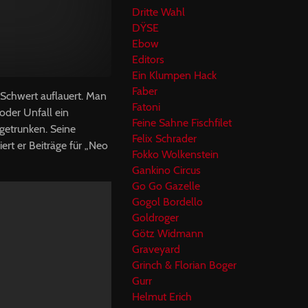
Dritte Wahl
DŸSE
Ebow
Editors
Ein Klumpen Hack
Faber
 Schwert auflauert. Man
Fatoni
oder Unfall ein
Feine Sahne Fischfilet
getrunken. Seine
Felix Schrader
ert er Beiträge für „Neo
Fokko Wolkenstein
Gankino Circus
Go Go Gazelle
Gogol Bordello
Goldroger
Götz Widmann
Graveyard
Grinch & Florian Boger
Gurr
Helmut Erich