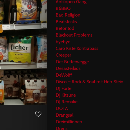
Antilopen Gang
B6BBO
Bad Religion
Beatsteaks
Betontod
Blackout Problems
byebye
Caro Kiste Kontrabass
Creeper
Der Butterwegge
Desasterkids
DeWolff
Disco – Rock & Soul mit Herr Stein
DJ Forte
DJ Kitsune
DJ Remake
DOTA
Drangsal
Dreimillionen
Drens