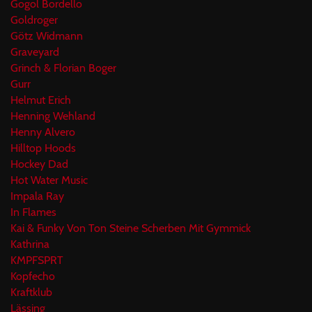
Gogol Bordello
Goldroger
Götz Widmann
Graveyard
Grinch & Florian Boger
Gurr
Helmut Erich
Henning Wehland
Henny Alvero
Hilltop Hoods
Hockey Dad
Hot Water Music
Impala Ray
In Flames
Kai & Funky Von Ton Steine Scherben Mit Gymmick
Kathrina
KMPFSPRT
Kopfecho
Kraftklub
Lässing