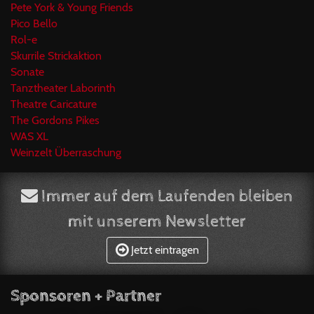
Pete York & Young Friends
Pico Bello
Rol-e
Skurrile Strickaktion
Sonate
Tanztheater Laborinth
Theatre Caricature
The Gordons Pikes
WAS XL
Weinzelt Überraschung
Immer auf dem Laufenden bleiben
mit unserem Newsletter
Jetzt eintragen
Sponsoren + Partner