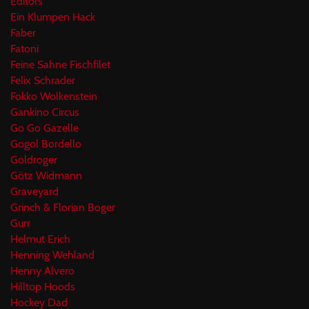
Editors
Ein Klumpen Hack
Faber
Fatoni
Feine Sahne Fischfilet
Felix Schrader
Fokko Wolkenstein
Gankino Circus
Go Go Gazelle
Gogol Bordello
Goldroger
Götz Widmann
Graveyard
Grinch & Florian Boger
Gurr
Helmut Erich
Henning Wehland
Henny Alvero
Hilltop Hoods
Hockey Dad