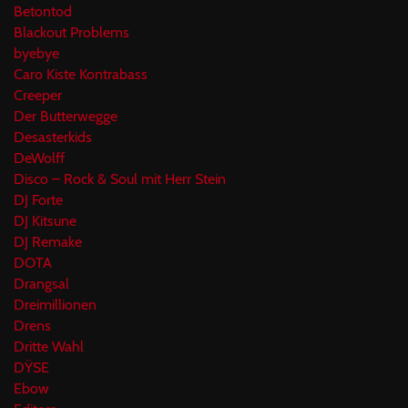
Betontod
Blackout Problems
byebye
Caro Kiste Kontrabass
Creeper
Der Butterwegge
Desasterkids
DeWolff
Disco – Rock & Soul mit Herr Stein
DJ Forte
DJ Kitsune
DJ Remake
DOTA
Drangsal
Dreimillionen
Drens
Dritte Wahl
DŸSE
Ebow