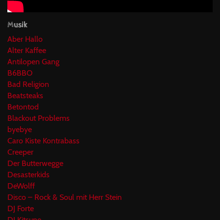
Musik
Aber Hallo
Alter Kaffee
Antilopen Gang
B6BBO
Bad Religion
Beatsteaks
Betontod
Blackout Problems
byebye
Caro Kiste Kontrabass
Creeper
Der Butterwegge
Desasterkids
DeWolff
Disco – Rock & Soul mit Herr Stein
DJ Forte
DJ Kitsune