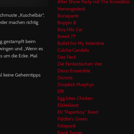
After Show Party mit The Incredible
Herrengedeck
chmuste „Kuschelbär“,
Bonaparte
eder machen richtig
Boppin B
Boy Hits Car
Breed 77
ig gestampft beim
Bullet For My Valentine
tswingen und „Wenn es
Culcha Candela
as um die Ecke. Mal
Das Pack
Die Fantastischen Vier
Disco Ensemble
hl keine Geheimtipps
Donots
Dropkick Murphys
Effi
Egg bites Chicken
Eläkeläiset
Eli “Paperboy” Reed
Fiddler's Green
Folxpunk
Frank Turner