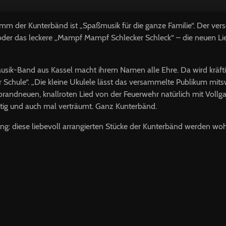
der Kunterbänd ist „Spaßmusik für die ganze Familie“. Der vers
“ oder das leckere „Mampf Mampf Schlecker Schleck“ – die neuen Li
usik-Band aus Kassel macht ihrem Namen alle Ehre. Da wird kräft
ur Schule“. „Die kleine Ukulele lässt das versammelte Publikum mi
brandneuen, knallroten Lied von der Feuerwehr natürlich mit Vollg
ustig und auch mal verträumt. Ganz Kunterbänd.
ng: diese liebevoll arrangierten Stücke der Kunterbänd werden wo